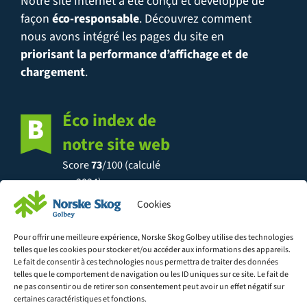
Notre site Internet a été conçu et développé de
façon
éco-responsable
. Découvrez comment
nous avons intégré les pages du site en
priorisant la performance d’affichage et de
chargement
.
Éco index de
notre site web
Score
73
/100 (calculé
en 2024)
Cookies
Pour offrir une meilleure expérience, Norske Skog Golbey utilise des technologies
telles que les cookies pour stocker et/ou accéder aux informations des appareils.
Découvrez l'éco-conception
Le fait de consentir à ces technologies nous permettra de traiter des données
telles que le comportement de navigation ou les ID uniques sur ce site. Le fait de
ne pas consentir ou de retirer son consentement peut avoir un effet négatif sur
certaines caractéristiques et fonctions.