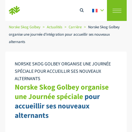
Norske Skog Golbey
>
Actualités
>
Carrière
>
Norske Skog Golbey
organise une journée d’intégration pour accueillir ses nouveaux
Vision
alternants
Rechercher
Fabricant de papiers
NORSKE SKOG GOLBEY ORGANISE UNE JOURNÉE
SPÉCIALE POUR ACCUEILLIR SES NOUVEAUX
RSE
ALTERNANTS
Norske Skog Golbey
organise
une Journée spéciale
pour
Recycleur de papiers
accueillir ses nouveaux
alternants
Actualités