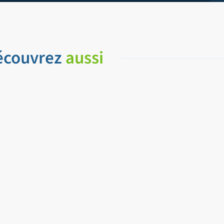
écouvrez
aussi
Le papier : p
Démêlez le vr