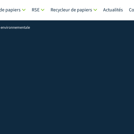
 de papiers
RSE
Recycleur de papiers
Actualités
Co
 environnementale
Recher
environn