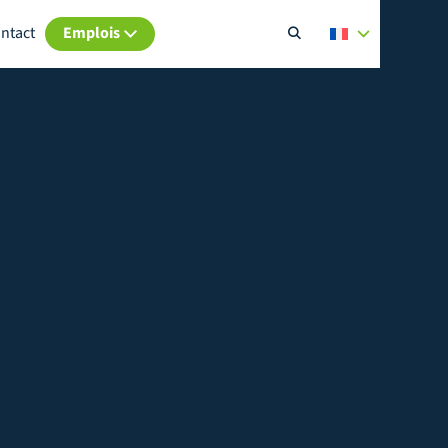
ntact
Emplois
cher
ementale