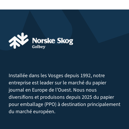
s’inscrit par nature dans
l’économie circulaire
en
en remplacement d’autres matériaux
(plastique,
utilisant comme matière première les
cartons
polystyrène…).
usagés à recycler
. Selon une étude universitaire
autrichienne, la fibre des cartons usagés pourrait
être
réutilisé jusqu’à une vingtaine de fois.
Un
usage réfléchi et responsable des ressources
permet de garantir le respect de
l’environnement.
Installée dans les Vosges depuis 1992, notre
entreprise est leader sur le marché du papier
journal en Europe de l’Ouest. Nous nous
diversifions et produisons depuis 2025 du papier
pour emballage (PPO) à destination principalement
du marché européen.