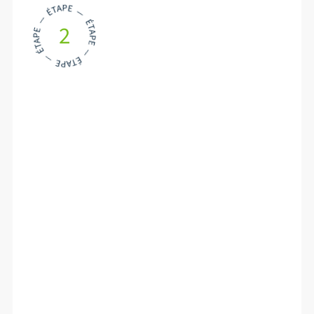
2
La fabrication
de la feuille de
papier