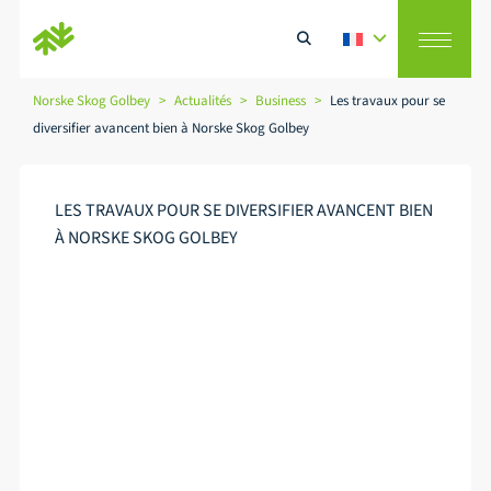
Norske Skog Golbey
>
Actualités
>
Business
>
Les travaux pour se
diversifier avancent bien à Norske Skog Golbey
Rechercher
LES TRAVAUX POUR SE DIVERSIFIER AVANCENT BIEN
À NORSKE SKOG GOLBEY
Les travaux sur notre site de
Golbey
avancent bien !