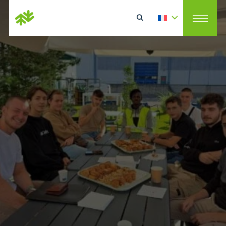
Norske Skog Golbey
>
Notre démarche RSE
>
Notre politique RH
>
Renforcer les actions de bien-être au travail
Rechercher
de bien-être au travail