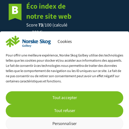
Éco index de
notre site web
Score
73
/100 (calculé
en 2024)
Cookies
Pour offrir une meilleure expérience, Norske Skog Golbey utilise des technologies
telles que les cookies pour stocker et/ou accéder aux informations des appareils.
Découvrez l'éco-conception
Le fait de consentir à ces technologies nous permettra de traiter des données
telles que le comportement de navigation ou les ID uniques sur ce site. Le fait de
ne pas consentir ou de retirer son consentement peut avoir un effet négatif sur
certaines caractéristiques et fonctions.
© Norske Skog Golbey
Tout accepter
Mentions légales
Politique de confidentialité
Tout refuser
Politique de cookies
Personnaliser