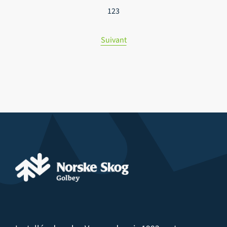
publications
1
2
3
Suivant