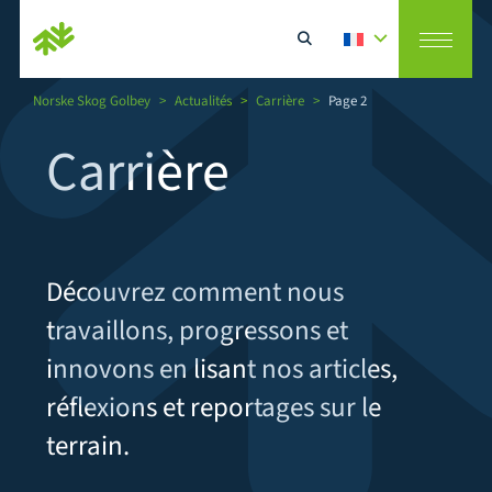
Norske Skog Golbey
>
Actualités
>
Carrière
>
Page 2
Vision
Carrière
Rechercher
Fabricant de papiers
RSE
Découvrez comment nous
travaillons, progressons et
Recycleur de papiers
innovons en lisant nos articles,
réflexions et reportages sur le
Actualités
terrain.